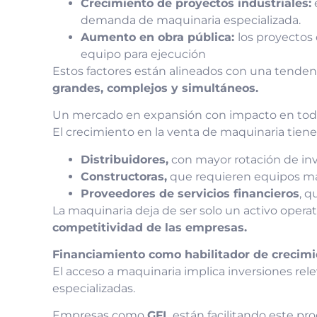
Crecimiento de proyectos industriales:
e
demanda de maquinaria especializada.
Aumento en obra pública:
los proyectos
equipo para ejecución
Estos factores están alineados con una tendenc
grandes, complejos y simultáneos.
Un mercado en expansión con impacto en toda
El crecimiento en la venta de maquinaria tiene 
Distribuidores,
con mayor rotación de inve
Constructoras,
que requieren equipos más
Proveedores de servicios financieros
, q
La maquinaria deja de ser solo un activo opera
competitividad de las empresas.
Financiamiento como habilitador de crecim
El acceso a maquinaria implica inversiones rel
especializadas.
Empresas como
GFL
están facilitando este pro