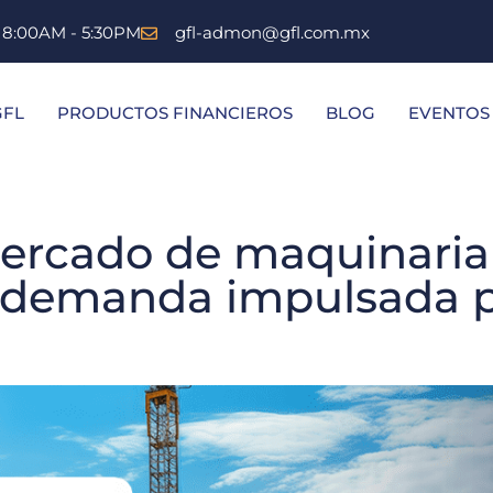
s 8:00AM - 5:30PM
gfl-admon@gfl.com.mx
GFL
PRODUCTOS FINANCIEROS
BLOG
EVENTOS
ercado de maquinaria
 demanda impulsada po