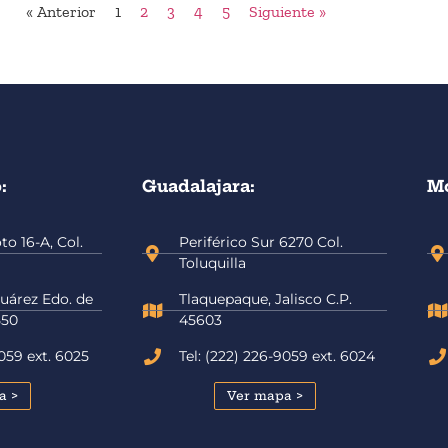
« Anterior
1
2
3
4
5
Siguiente »
:
Guadalajara:
Mo
o 16-A, Col.
Periférico Sur 6270 Col.
Toluquilla
uárez Edo. de
Tlaquepaque, Jalisco C.P.
550
45603
9059 ext. 6025
Tel: (222) 226-9059 ext. 6024
a >
Ver mapa >