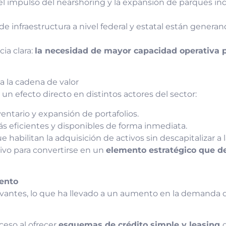
l impulso del nearshoring y la expansión de parques ind
 de infraestructura a nivel federal y estatal están gene
ia clara:
la necesidad de mayor capacidad operativa 
 la cadena de valor
un efecto directo en distintos actores del sector:
ntario y expansión de portafolios.
 eficientes y disponibles de forma inmediata.
ue habilitan la adquisición de activos sin descapitalizar a
tivo para convertirse en un
elemento estratégico que de
iento
evantes, lo que ha llevado a un aumento en la demanda d
ceso al ofrecer
esquemas de crédito simple y leasing