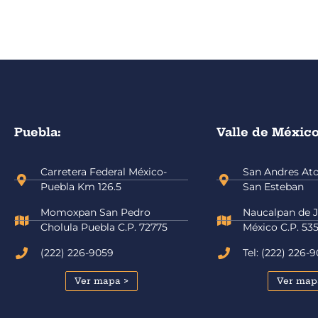
Puebla:
Valle de México
Carretera Federal México-
San Andres Atot
Puebla Km 126.5
San Esteban
Momoxpan San Pedro
Naucalpan de J
Cholula Puebla C.P. 72775
México C.P. 53
(222) 226-9059
Tel: (222) 226-
Ver mapa >
Ver map