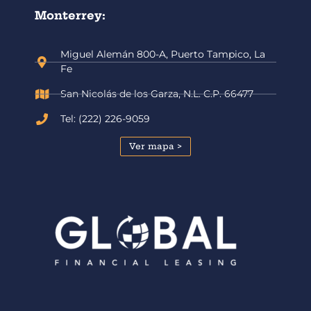
Monterrey:
Miguel Alemán 800-A, Puerto Tampico, La
Fe
San Nicolás de los Garza, N.L. C.P. 66477
Tel: (222) 226-9059
Ver mapa >