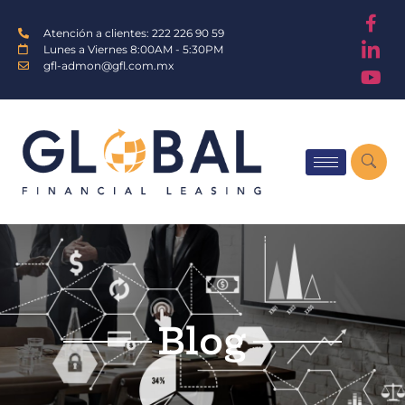
Atención a clientes: 222 226 90 59
Lunes a Viernes 8:00AM - 5:30PM
gfl-admon@gfl.com.mx
Blog