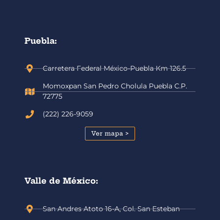
Puebla:
Carretera Federal México-Puebla Km 126.5
Momoxpan San Pedro Cholula Puebla C.P.
72775
(222) 226-9059
Ver mapa >
Valle de México:
San Andres Atoto 16-A, Col. San Esteban