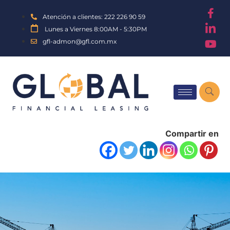
Atención a clientes: 222 226 90 59
Lunes a Viernes 8:00AM - 5:30PM
gfl-admon@gfl.com.mx
Compartir en