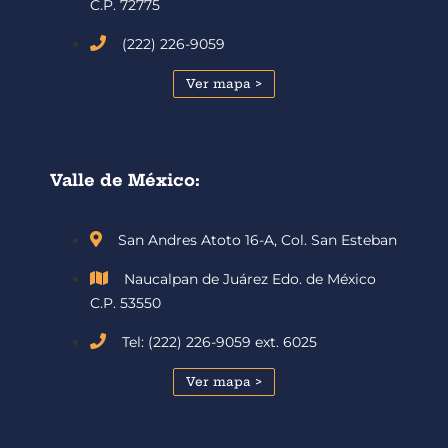
C.P. 72775
(222) 226-9059
Ver mapa >
Valle de México:
San Andres Atoto 16-A, Col. San Esteban
Naucalpan de Juárez Edo. de México
C.P. 53550
Tel: (222) 226-9059 ext. 6025
Ver mapa >