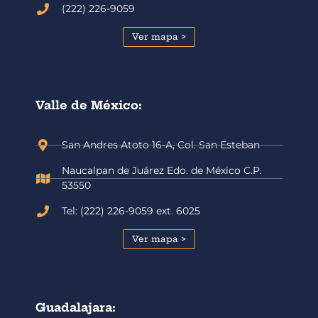
(222) 226-9059
Ver mapa >
Valle de México:
San Andres Atoto 16-A, Col. San Esteban
Naucalpan de Juárez Edo. de México C.P.
53550
Tel: (222) 226-9059 ext. 6025
Ver mapa >
Guadalajara: