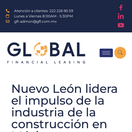
Atención a clientes: 222 226 90 59
Lunes a Viernes 8:00AM - 5:30PM
gfl-admon@gfl.com.mx
Nuevo León lidera
el impulso de la
industria de la
construcción en