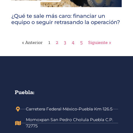
¿Qué te sale más caro: financiar un
equipo o seguir retrasando la operación?
« Anterior
1
2
3
4
5
Siguiente »
Puebla:
Carretera Federal México-Puebla Km 126.5
Momoxpan San Pedro Cholula Puebla C.P.
72775