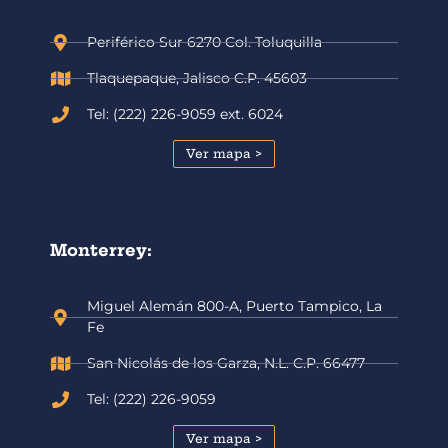
Periférico Sur 6270 Col. Toluquilla
Tlaquepaque, Jalisco C.P. 45603
Tel: (222) 226-9059 ext. 6024
Ver mapa >
Monterrey:
Miguel Alemán 800-A, Puerto Tampico, La
Fe
San Nicolás de los Garza, N.L. C.P. 66477
Tel: (222) 226-9059
Ver mapa >