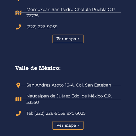
Momoxpan San Pedro Cholula Puebla C.P.
72775
(222) 226-9059
Ver mapa >
Valle de México:
San Andres Atoto 16-A, Col. San Esteban
Naucalpan de Juárez Edo. de México C.P.
53550
Tel: (222) 226-9059 ext. 6025
Ver mapa >