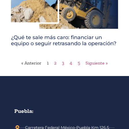
¿Qué te sale más caro: financiar un
equipo o seguir retrasando la operación?
« Anterior
1
2
3
4
5
Siguiente »
Puebla:
Carretera Federal México-Puebla Km 126.5