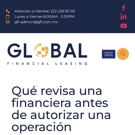
Atención a clientes: 222 226 90 59
Lunes a Viernes 8:00AM - 5:30PM
gfl-admon@gfl.com.mx
Qué revisa una
financiera antes
de autorizar una
operación