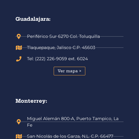
Guadalajara:
Periférico Sur 6270 Col. Toluquilla
Tlaquepaque, Jalisco C.P. 45603
Tel: (222) 226-9059 ext. 6024
Ver mapa >
Monterrey:
Miguel Alemán 800-A, Puerto Tampico, La
Fe
San Nicolás de los Garza, N.L. C.P. 66477