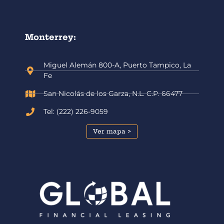
Monterrey:
Miguel Alemán 800-A, Puerto Tampico, La
Fe
San Nicolás de los Garza, N.L. C.P. 66477
Tel: (222) 226-9059
Ver mapa >