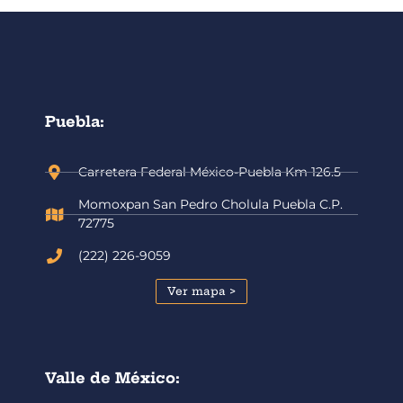
Puebla:
Carretera Federal México-Puebla Km 126.5
Momoxpan San Pedro Cholula Puebla C.P.
72775
(222) 226-9059
Ver mapa >
Valle de México: