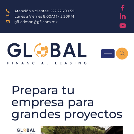
Atención a clientes: 222 226 90 59
Lunes a Viernes 8:00AM - 5:30PM
gfl-admon@gfl.com.mx
Prepara tu
empresa para
grandes proyectos