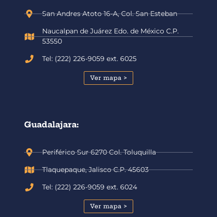
San Andres Atoto 16-A, Col. San Esteban
Naucalpan de Juárez Edo. de México C.P.
53550
Tel: (222) 226-9059 ext. 6025
Ver mapa >
Guadalajara:
Periférico Sur 6270 Col. Toluquilla
Tlaquepaque, Jalisco C.P. 45603
Tel: (222) 226-9059 ext. 6024
Ver mapa >