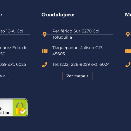
:
Guadalajara:
Mo
o 16-A, Col.
Periférico Sur 6270 Col.
Toluquilla
uárez Edo. de
Tlaquepaque, Jalisco C.P.
550
45603
9059 ext. 6025
Tel: (222) 226-9059 ext. 6024
a >
Ver mapa >