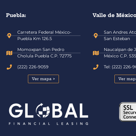
Puebla:
Valle de México
Carretera Federal México-
San Andres Atot
Puebla Km 126.5
San Esteban
Momoxpan San Pedro
Naucalpan de J
Cholula Puebla C.P. 72775
México C.P. 53
(222) 226-9059
Tel: (222) 226-
Ver mapa >
Ver map