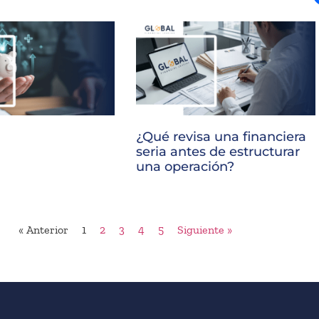
¿Qué revisa una financiera
seria antes de estructurar
una operación?
« Anterior
1
2
3
4
5
Siguiente »