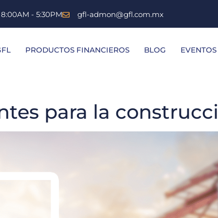
s 8:00AM - 5:30PM
gfl-admon@gfl.com.mx
GFL
PRODUCTOS FINANCIEROS
BLOG
EVENTOS
antes para la construc