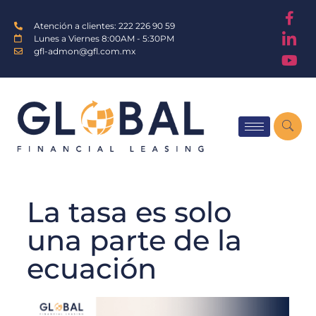
Atención a clientes: 222 226 90 59
Lunes a Viernes 8:00AM - 5:30PM
gfl-admon@gfl.com.mx
La tasa es solo
una parte de la
ecuación