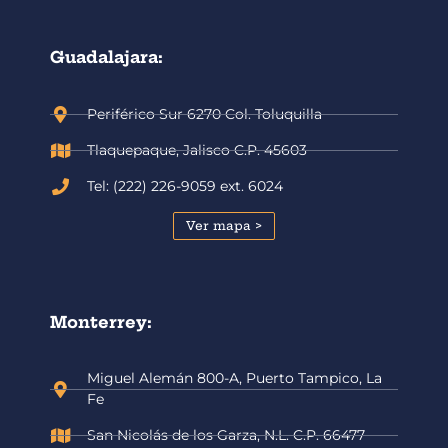
Guadalajara:
Periférico Sur 6270 Col. Toluquilla
Tlaquepaque, Jalisco C.P. 45603
Tel: (222) 226-9059 ext. 6024
Ver mapa >
Monterrey:
Miguel Alemán 800-A, Puerto Tampico, La
Fe
San Nicolás de los Garza, N.L. C.P. 66477