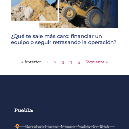
¿Qué te sale más caro: financiar un
equipo o seguir retrasando la operación?
« Anterior
1
2
3
4
5
Siguiente »
Puebla:
Carretera Federal México-Puebla Km 126.5