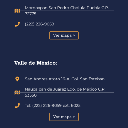
Momoxpan San Pedro Cholula Puebla C.P.
72775
(222) 226-9059
Ver mapa >
Valle de México:
San Andres Atoto 16-A, Col. San Esteban
Naucalpan de Juárez Edo. de México C.P.
53550
Tel: (222) 226-9059 ext. 6025
Ver mapa >