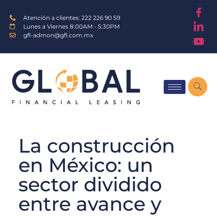
Atención a clientes: 222 226 90 59
Lunes a Viernes 8:00AM - 5:30PM
gfl-admon@gfl.com.mx
La construcción
en México: un
sector dividido
entre avance y