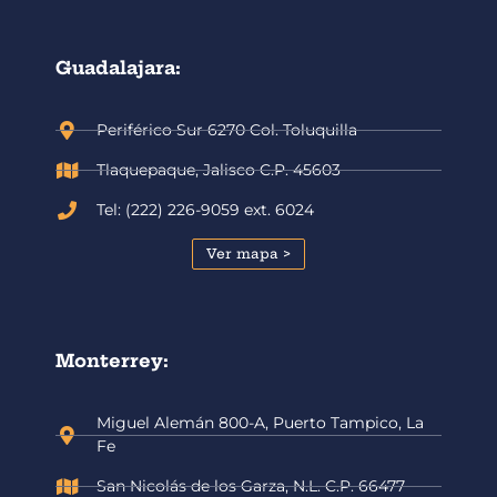
Guadalajara:
Periférico Sur 6270 Col. Toluquilla
Tlaquepaque, Jalisco C.P. 45603
Tel: (222) 226-9059 ext. 6024
Ver mapa >
Monterrey:
Miguel Alemán 800-A, Puerto Tampico, La
Fe
San Nicolás de los Garza, N.L. C.P. 66477