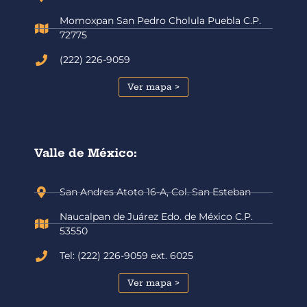
Momoxpan San Pedro Cholula Puebla C.P.
72775
(222) 226-9059
Ver mapa >
Valle de México:
San Andres Atoto 16-A, Col. San Esteban
Naucalpan de Juárez Edo. de México C.P.
53550
Tel: (222) 226-9059 ext. 6025
Ver mapa >