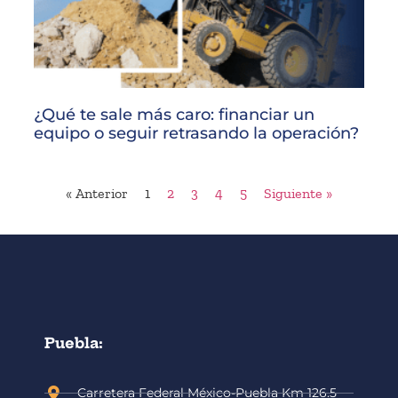
¿Qué te sale más caro: financiar un
equipo o seguir retrasando la operación?
« Anterior
1
2
3
4
5
Siguiente »
Puebla:
Carretera Federal México-Puebla Km 126.5