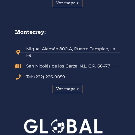
Ver mapa >
Monterrey:
Miguel Alemán 800-A, Puerto Tampico, La
Fe
San Nicolás de los Garza, N.L. C.P. 66477
Tel: (222) 226-9059
Ver mapa >