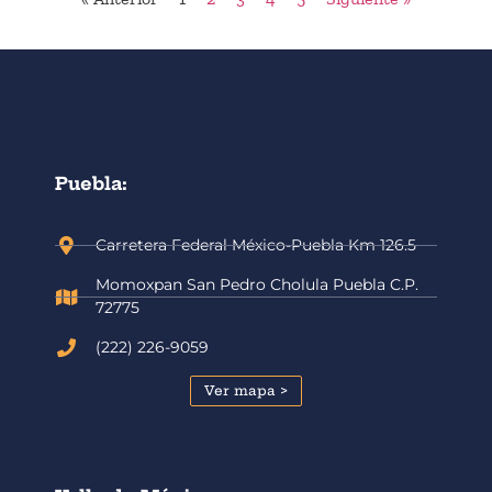
Puebla:
Carretera Federal México-Puebla Km 126.5
Momoxpan San Pedro Cholula Puebla C.P.
72775
(222) 226-9059
Ver mapa >