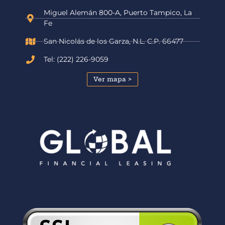
Miguel Alemán 800-A, Puerto Tampico, La
Fe
San Nicolás de los Garza, N.L. C.P. 66477
Tel: (222) 226-9059
Ver mapa >