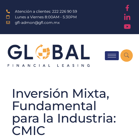
Atención a clientes: 222 226 90 59
Lunes a Viernes 8:00AM - 5:30PM
gfl-admon@gfl.com.mx
Inversión Mixta,
Fundamental
para la Industria:
CMIC