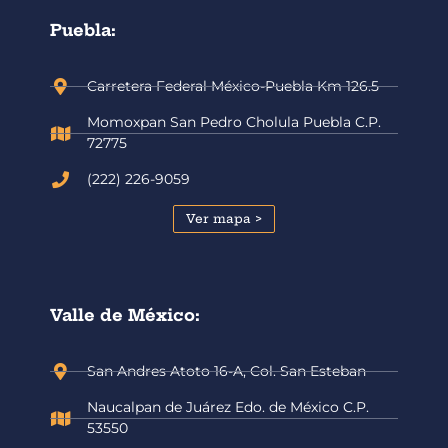
Puebla:
Carretera Federal México-Puebla Km 126.5
Momoxpan San Pedro Cholula Puebla C.P.
72775
(222) 226-9059
Ver mapa >
Valle de México:
San Andres Atoto 16-A, Col. San Esteban
Naucalpan de Juárez Edo. de México C.P.
53550