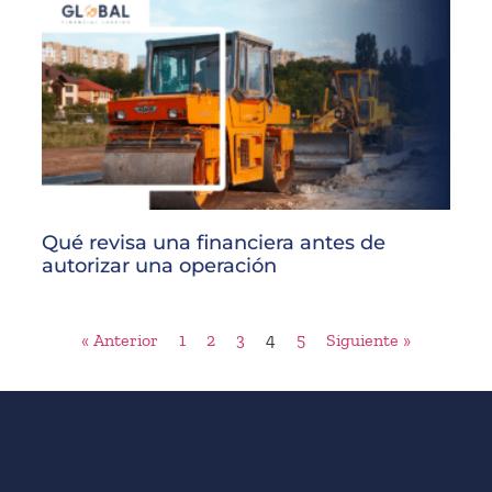
Qué revisa una financiera antes de
autorizar una operación
« Anterior
1
2
3
4
5
Siguiente »