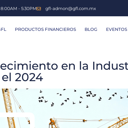
s 8:00AM - 5:30PM
gfl-admon@gfl.com.mx
GFL
PRODUCTOS FINANCIEROS
BLOG
EVENTOS
ecimiento en la Indust
 el 2024