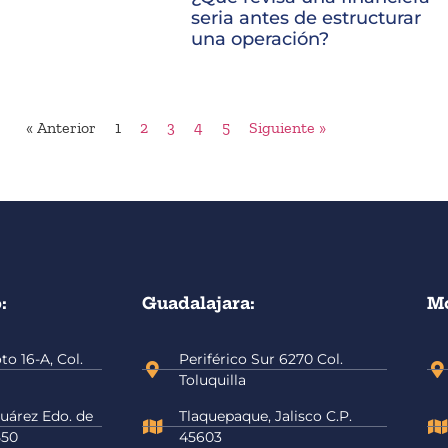
seria antes de estructurar
una operación?
« Anterior
1
2
3
4
5
Siguiente »
:
Guadalajara:
Mo
o 16-A, Col.
Periférico Sur 6270 Col.
Toluquilla
uárez Edo. de
Tlaquepaque, Jalisco C.P.
550
45603