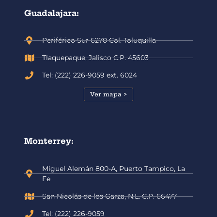
Guadalajara:
Periférico Sur 6270 Col. Toluquilla
Tlaquepaque, Jalisco C.P. 45603
Tel: (222) 226-9059 ext. 6024
Ver mapa >
Monterrey:
Miguel Alemán 800-A, Puerto Tampico, La
Fe
San Nicolás de los Garza, N.L. C.P. 66477
Tel: (222) 226-9059