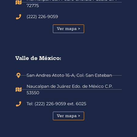
72775
(222) 226-9059
Ver mapa >
Valle de México:
San Andres Atoto 16-A, Col. San Esteban
Naucalpan de Juárez Edo. de México C.P.
53550
Tel: (222) 226-9059 ext. 6025
Ver mapa >