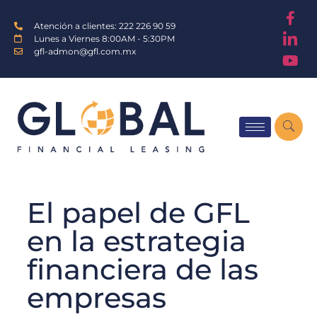
Atención a clientes: 222 226 90 59
Lunes a Viernes 8:00AM - 5:30PM
gfl-admon@gfl.com.mx
El papel de GFL
en la estrategia
financiera de las
empresas