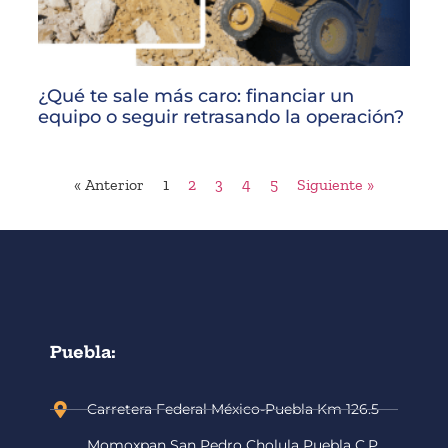
¿Qué te sale más caro: financiar un
equipo o seguir retrasando la operación?
« Anterior
1
2
3
4
5
Siguiente »
Puebla:
Carretera Federal México-Puebla Km 126.5
Momoxpan San Pedro Cholula Puebla C.P.