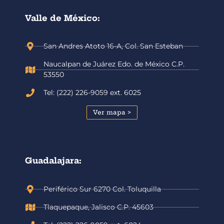
Valle de México:
San Andres Atoto 16-A, Col. San Esteban
Naucalpan de Juárez Edo. de México C.P.
53550
Tel: (222) 226-9059 ext. 6025
Ver mapa >
Guadalajara:
Periférico Sur 6270 Col. Toluquilla
Tlaquepaque, Jalisco C.P. 45603