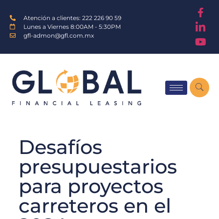
Atención a clientes: 222 226 90 59
Lunes a Viernes 8:00AM - 5:30PM
gfl-admon@gfl.com.mx
Desafíos
presupuestarios
para proyectos
carreteros en el