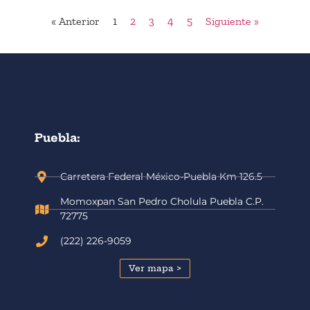
« Anterior
1
2
3
4
5
Siguiente »
Puebla:
Carretera Federal México-Puebla Km 126.5
Momoxpan San Pedro Cholula Puebla C.P.
72775
(222) 226-9059
Ver mapa >