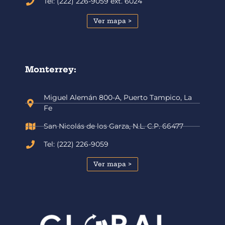
Tel: (222) 226-9059 ext. 6024
Ver mapa >
Monterrey:
Miguel Alemán 800-A, Puerto Tampico, La
Fe
San Nicolás de los Garza, N.L. C.P. 66477
Tel: (222) 226-9059
Ver mapa >