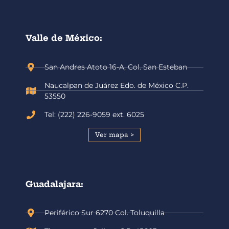
Valle de México:
San Andres Atoto 16-A, Col. San Esteban
Naucalpan de Juárez Edo. de México C.P.
53550
Tel: (222) 226-9059 ext. 6025
Ver mapa >
Guadalajara:
Periférico Sur 6270 Col. Toluquilla