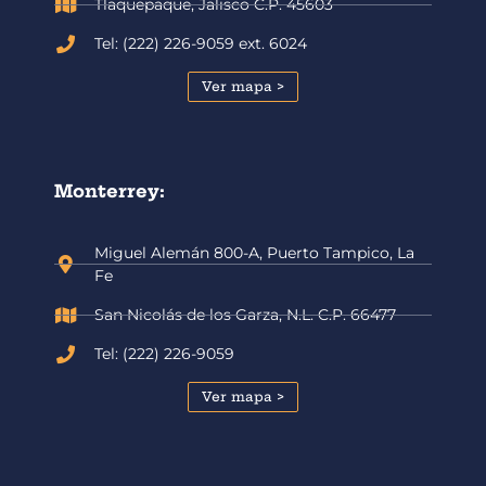
Tlaquepaque, Jalisco C.P. 45603
Tel: (222) 226-9059 ext. 6024
Ver mapa >
Monterrey:
Miguel Alemán 800-A, Puerto Tampico, La
Fe
San Nicolás de los Garza, N.L. C.P. 66477
Tel: (222) 226-9059
Ver mapa >