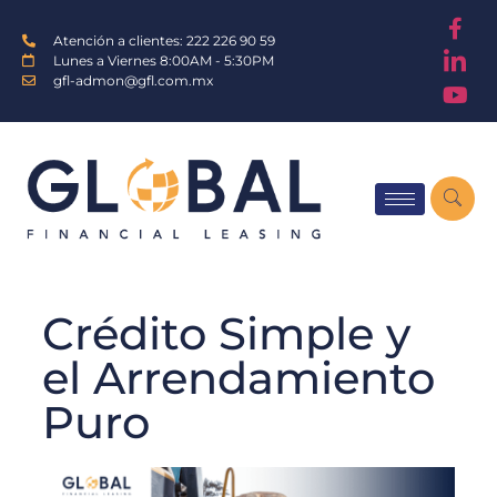
Atención a clientes: 222 226 90 59
Lunes a Viernes 8:00AM - 5:30PM
gfl-admon@gfl.com.mx
Crédito Simple y
el Arrendamiento
Puro