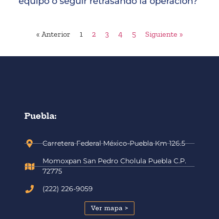
equipo o seguir retrasando la operación?
« Anterior
1
2
3
4
5
Siguiente »
Puebla:
Carretera Federal México-Puebla Km 126.5
Momoxpan San Pedro Cholula Puebla C.P.
72775
(222) 226-9059
Ver mapa >