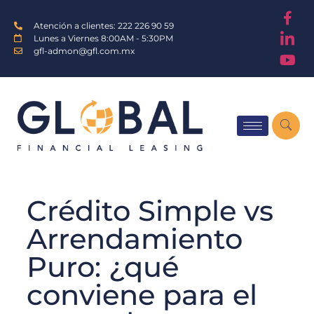
Atención a clientes: 222 226 90 59
Lunes a Viernes 8:00AM - 5:30PM
gfl-admon@gfl.com.mx
Crédito Simple vs
Arrendamiento
Puro: ¿qué
conviene para el