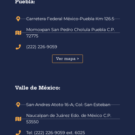
Puebla:
Carretera Federal México-Puebla Km 126.5
Momoxpan San Pedro Cholula Puebla C.P.
72775
(222) 226-9059
Ver mapa >
Valle de México:
San Andres Atoto 16-A, Col. San Esteban
Naucalpan de Juárez Edo. de México C.P.
53550
Tel: (222) 226-9059 ext. 6025