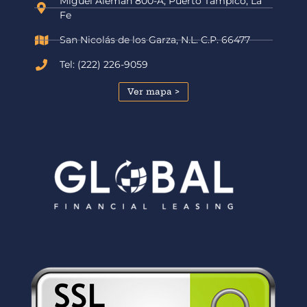
Miguel Alemán 800-A, Puerto Tampico, La
Fe
San Nicolás de los Garza, N.L. C.P. 66477
Tel: (222) 226-9059
Ver mapa >