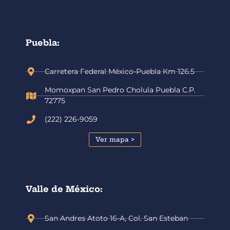
Puebla:
Carretera Federal México-Puebla Km 126.5
Momoxpan San Pedro Cholula Puebla C.P.
72775
(222) 226-9059
Ver mapa >
Valle de México:
San Andres Atoto 16-A, Col. San Esteban