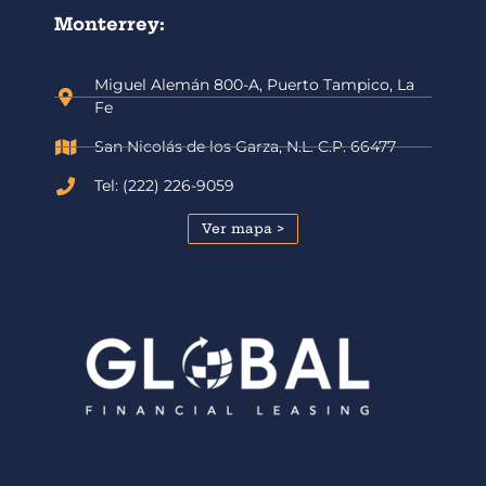
Monterrey:
Miguel Alemán 800-A, Puerto Tampico, La
Fe
San Nicolás de los Garza, N.L. C.P. 66477
Tel: (222) 226-9059
Ver mapa >