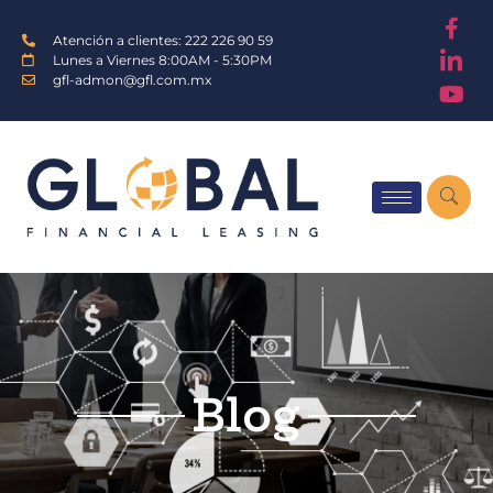
Atención a clientes: 222 226 90 59
Lunes a Viernes 8:00AM - 5:30PM
gfl-admon@gfl.com.mx
Blog